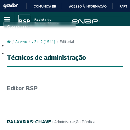
COMUNICA BR
ACESSO À INFORMAÇÃO
PARTI
IR
PARA
Pesquisar
O
CONTEÚDO
/
Acervo
/
v. 3 n. 2 (1941)
/
Editorial
Cadastro
Acesso
Técnicos de administração
Editor RSP
PALAVRAS-CHAVE:
Administração Pública