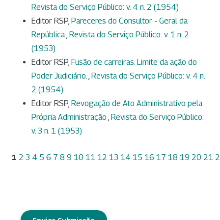
Revista do Serviço Público: v. 4 n. 2 (1954)
Editor RSP,
Pareceres do Consultor - Geral da
República
,
Revista do Serviço Público: v. 1 n. 2
(1953)
Editor RSP,
Fusão de carreiras. Limite da ação do
Poder Judiciário.
,
Revista do Serviço Público: v. 4 n.
2 (1954)
Editor RSP,
Revogação de Ato Administrativo pela
Própria Administração
,
Revista do Serviço Público:
v. 3 n. 1 (1953)
1
2
3
4
5
6
7
8
9
10
11
12
13
14
15
16
17
18
19
20
21
2