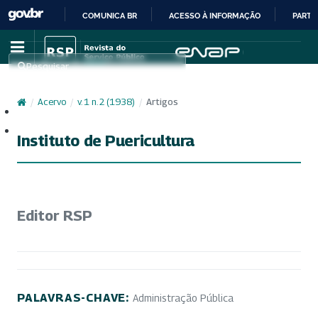
COMUNICA BR
ACESSO À INFORMAÇÃO
PARTI
IR
PARA
Pesquisar
O
CONTEÚDO
/
Acervo
/
v. 1 n. 2 (1938)
/
Artigos
Cadastro
Acesso
Instituto de Puericultura
Editor RSP
PALAVRAS-CHAVE:
Administração Pública