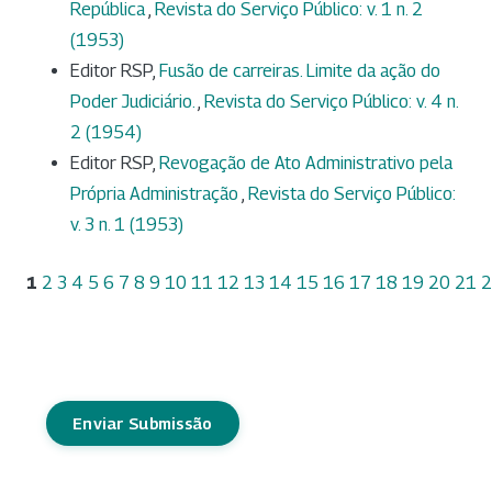
República
,
Revista do Serviço Público: v. 1 n. 2
(1953)
Editor RSP,
Fusão de carreiras. Limite da ação do
Poder Judiciário.
,
Revista do Serviço Público: v. 4 n.
2 (1954)
Editor RSP,
Revogação de Ato Administrativo pela
Própria Administração
,
Revista do Serviço Público:
v. 3 n. 1 (1953)
1
2
3
4
5
6
7
8
9
10
11
12
13
14
15
16
17
18
19
20
21
2
Enviar Submissão