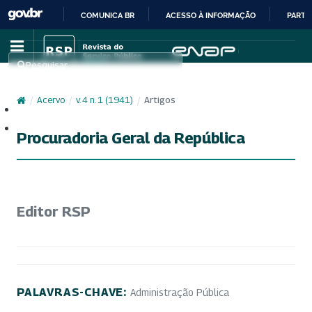
COMUNICA BR
ACESSO À INFORMAÇÃO
PARTI
IR
PARA
Pesquisar
O
CONTEÚDO
/
Acervo
/
v. 4 n. 1 (1941)
/
Artigos
Cadastro
Acesso
Procuradoria Geral da República
Editor RSP
PALAVRAS-CHAVE:
Administração Pública