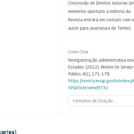
Concessão de Direitos Autorais (e
momento oportuno a editoria da
Revista entrará em contato com o
autor para assinatura do Termo).
Como Citar
Reorganização administrativa nos
Estados. (2022).
Revista Do Serviço
Público
,
4
(1), 171-178.
https://revista.enap.gov.br/index.p
SP/article/view/9732
Formatos de Citação
tor(es)