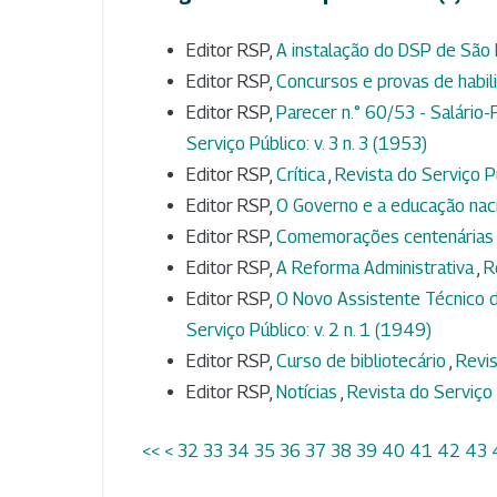
Editor RSP,
A instalação do DSP de São
Editor RSP,
Concursos e provas de habil
Editor RSP,
Parecer n.° 60/53 - Salário-
Serviço Público: v. 3 n. 3 (1953)
Editor RSP,
Crítica
,
Revista do Serviço Pú
Editor RSP,
O Governo e a educação nac
Editor RSP,
Comemorações centenárias
Editor RSP,
A Reforma Administrativa
,
R
Editor RSP,
O Novo Assistente Técnico d
Serviço Público: v. 2 n. 1 (1949)
Editor RSP,
Curso de bibliotecário
,
Revis
Editor RSP,
Notícias
,
Revista do Serviço P
<<
<
32
33
34
35
36
37
38
39
40
41
42
43