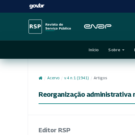
Início
Sobre
/
Acervo
/
v. 4 n. 1 (1941)
/
Artigos
Reorganização administrativa 
Editor RSP