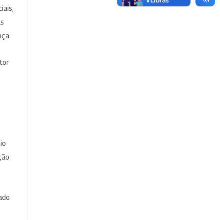
iais,
as
nça.
tor
io
ção
cado
e