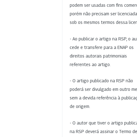
podem ser usadas com fins comerc
porém não precisam ser licenciad
sob os mesmos termos dessa lice
- Ao publicar o artigo na RSP, o au
cede e transfere para a ENAP os
direitos autorais patrimoniais
referentes ao artigo.
- O artigo publicado na RSP não
poderá ser divulgado em outro me
sem a devida referência à publica
de origem.
- O autor que tiver o artigo publi
na RSP deverá assinar o Termo d