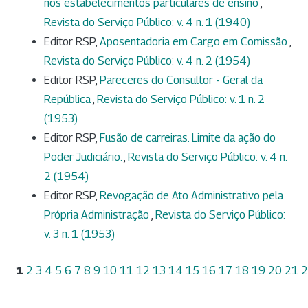
nos estabelecimentos particulares de ensino
,
Revista do Serviço Público: v. 4 n. 1 (1940)
Editor RSP,
Aposentadoria em Cargo em Comissão
,
Revista do Serviço Público: v. 4 n. 2 (1954)
Editor RSP,
Pareceres do Consultor - Geral da
República
,
Revista do Serviço Público: v. 1 n. 2
(1953)
Editor RSP,
Fusão de carreiras. Limite da ação do
Poder Judiciário.
,
Revista do Serviço Público: v. 4 n.
2 (1954)
Editor RSP,
Revogação de Ato Administrativo pela
Própria Administração
,
Revista do Serviço Público:
v. 3 n. 1 (1953)
1
2
3
4
5
6
7
8
9
10
11
12
13
14
15
16
17
18
19
20
21
2