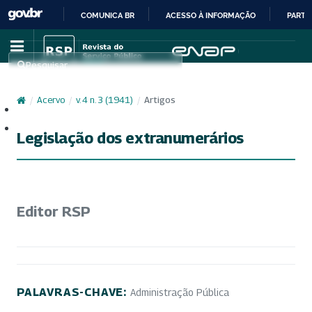
COMUNICA BR
ACESSO À INFORMAÇÃO
PARTI
IR
PARA
Pesquisar
O
CONTEÚDO
/
Acervo
/
v. 4 n. 3 (1941)
/
Artigos
Cadastro
Acesso
Legislação dos extranumerários
Editor RSP
PALAVRAS-CHAVE:
Administração Pública