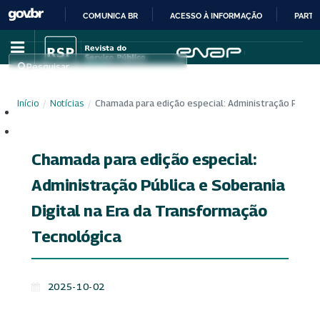
COMUNICA BR
ACESSO À INFORMAÇÃO
PARTI
IR
PARA
Pesquisar
O
CONTEÚDO
Início
/
Notícias
/
Chamada para edição especial: Administração Públic
Cadastro
Acesso
Chamada para edição especial:
Administração Pública e Soberania
Digital na Era da Transformação
Tecnológica
2025-10-02