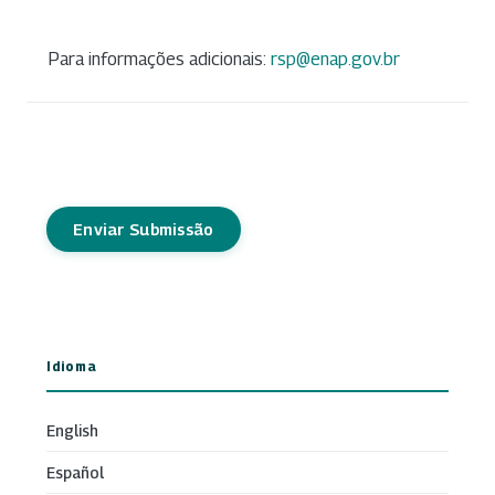
Para informações adicionais:
rsp@enap.gov.br
Enviar Submissão
Idioma
English
Español