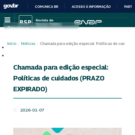
COMUNICA BR
ACESSO À INFORMAÇÃO
PARTI
IR
PARA
Pesquisar
O
CONTEÚDO
Início
/
Notícias
/
Chamada para edição especial: Políticas de cuidad
Cadastro
Acesso
Chamada para edição especial:
Políticas de cuidados (PRAZO
EXPIRADO)
2026-01-07