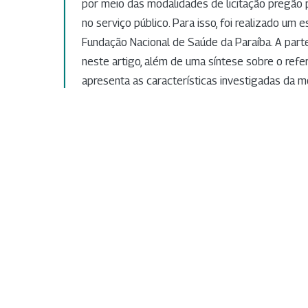
por meio das modalidades de licitação pregão p
no serviço público. Para isso, foi realizado um 
Fundação Nacional de Saúde da Paraíba. A part
neste artigo, além de uma síntese sobre o refer
apresenta as características investigadas da m
pregão, comparando suas formas presencial e el
estudada. Os resultados apontam aspectos rel
questões: vantagens e desvantagens do pregão
ao pregão presencial e vice-versa; recursos p
despesas; planejamento anual da FUNASA/PB; 
economia e repasse de recursos para outras n
fornecimento; treinamento e capacitação de pes
exposição destacando alguns pontos fortes e 
sugerindo medidas a serem avaliadas no que t
pessoal e planejamento anual na FUNASA/PB.