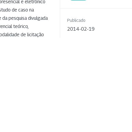
resencial e eletrônico
estudo de caso na
e da pesquisa divulgada
Publicado
encial teórico,
2014-02-19
odalidade de licitação
etrônica na instituição
evantes quanto às
Edição
 eletrônico em relação
v. 58 n. 2 (2007)
ara atendimento de
economia de preço;
Seção
ecessidades; prazos de
Artigos
soal. Conclui a
fracos do processo,
ange a capacitação de
Licença
- A RSP adota a licença
Creative
Commons (CC) do tipo Atribuição –