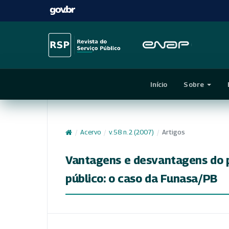
Início
Sobre
/
Acervo
/
v. 58 n. 2 (2007)
/
Artigos
Vantagens e desvantagens do p
público: o caso da Funasa/PB