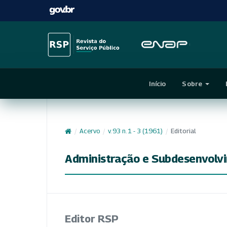
Início
Sobre
/
Acervo
/
v. 93 n. 1 - 3 (1961)
/
Editorial
Administração e Subdesenvolv
Editor RSP