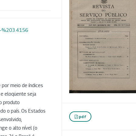
20-%203.4156
por meio de índices
 e eloqüente seja
 o produto
ido o país. Os Estados
pdf
senvolvido,
ge o alto nível (o