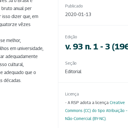
es. Já o Brasil é
Publicado
 bruto anual per
2020-01-13
r isso dizer que, em
 quatorze vêzes
Edição
-se melhor,
v. 93 n. 1 - 3 (19
filhos em universidade,
uidar adequadamente
Seção
sso cultural,
Editorial
l e adequado que o
as décadas.
Licença
- A RSP adota a licença
Creative
Commons (CC) do tipo Atribuição –
Não-Comercial (BY-NC)
.