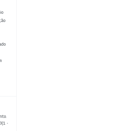
io
ção
cado
e
m
nto.
3
(1 -