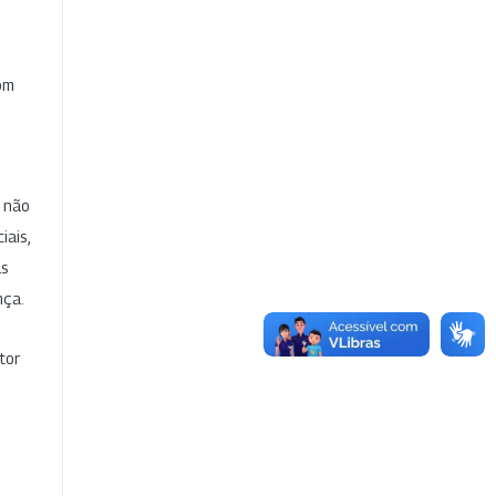
com
e não
iais,
as
nça.
tor