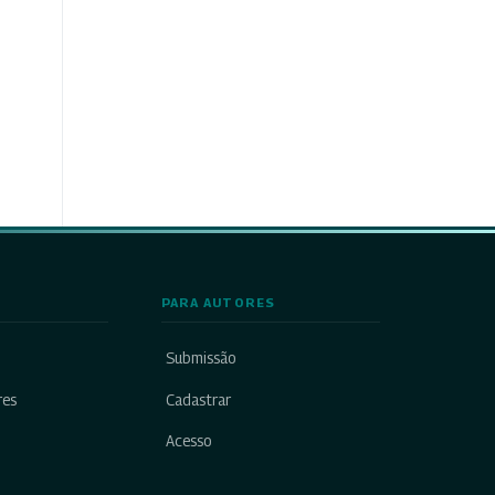
PARA AUTORES
Submissão
res
Cadastrar
Acesso