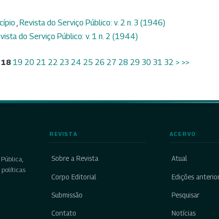
cípio
,
Revista do Serviço Público: v. 2 n. 3 (1946)
vista do Serviço Público: v. 1 n. 2 (1944)
18
19
20
21
22
23
24
25
26
27
28
29
30
31
32
>
>>
REVISTA
ACERVO
Sobre a Revista
Atual
Pública,
políticas
Corpo Editorial
Edições anterio
Submissão
Pesquisar
Contato
Notícias