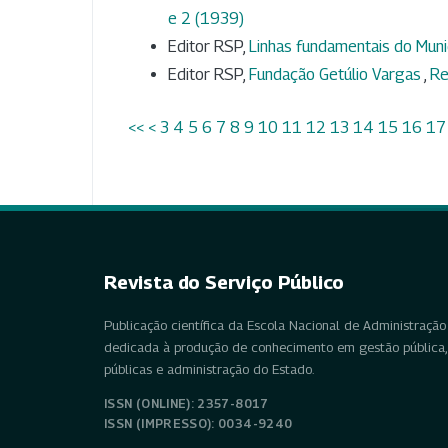
e 2 (1939)
Editor RSP,
Linhas fundamentais do Muni
Editor RSP,
Fundação Getúlio Vargas
,
Re
<<
<
3
4
5
6
7
8
9
10
11
12
13
14
15
16
17
Revista do Serviço Público
Publicação científica da Escola Nacional de Administração 
dedicada à produção de conhecimento em gestão pública, 
públicas e administração do Estado.
ISSN (ONLINE): 2357-8017
ISSN (IMPRESSO): 0034-9240