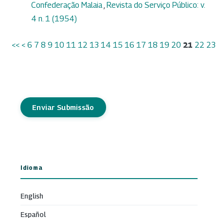
Confederação Malaia
,
Revista do Serviço Público: v.
4 n. 1 (1954)
<<
<
6
7
8
9
10
11
12
13
14
15
16
17
18
19
20
21
22
23
Enviar Submissão
Idioma
English
Español