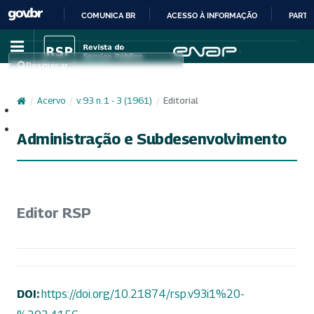
COMUNICA BR
ACESSO À INFORMAÇÃO
PARTI
IR
PARA
Pesquisar
O
CONTEÚDO
/
Acervo
/
v. 93 n. 1 - 3 (1961)
/
Editorial
Cadastro
Acesso
Administração e Subdesenvolvimento
Editor RSP
DOI:
https://doi.org/10.21874/rsp.v93i1%20-