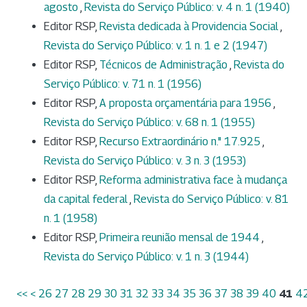
agosto
,
Revista do Serviço Público: v. 4 n. 1 (1940)
Editor RSP,
Revista dedicada à Providencia Social
,
Revista do Serviço Público: v. 1 n. 1 e 2 (1947)
Editor RSP,
Técnicos de Administração
,
Revista do
Serviço Público: v. 71 n. 1 (1956)
Editor RSP,
A proposta orçamentária para 1956
,
Revista do Serviço Público: v. 68 n. 1 (1955)
Editor RSP,
Recurso Extraordinário n." 17.925
,
Revista do Serviço Público: v. 3 n. 3 (1953)
Editor RSP,
Reforma administrativa face à mudança
da capital federal
,
Revista do Serviço Público: v. 81
n. 1 (1958)
Editor RSP,
Primeira reunião mensal de 1944
,
Revista do Serviço Público: v. 1 n. 3 (1944)
<<
<
26
27
28
29
30
31
32
33
34
35
36
37
38
39
40
41
4