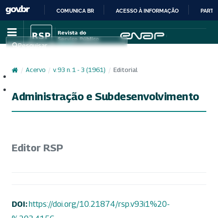
COMUNICA BR
ACESSO À INFORMAÇÃO
PARTI
IR
PARA
Pesquisar
O
CONTEÚDO
/
Acervo
/
v. 93 n. 1 - 3 (1961)
/
Editorial
Cadastro
Acesso
Administração e Subdesenvolvimento
Editor RSP
DOI:
https://doi.org/10.21874/rsp.v93i1%20-