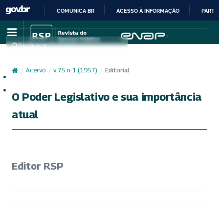
COMUNICA BR
ACESSO À INFORMAÇÃO
PARTI
IR
PARA
Pesquisar
O
CONTEÚDO
/
Acervo
/
v. 75 n. 1 (1957)
/
Editorial
Cadastro
Acesso
O Poder Legislativo e sua importância
atual
Editor RSP