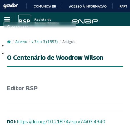
COMUNICA BR
ACESSO À INFORMAÇÃO
PARTI
IR
PARA
Pesquisar
O
CONTEÚDO
/
Acervo
/
v. 74 n. 3 (1957)
/
Artigos
Cadastro
Acesso
O Centenário de Woodrow Wilson
Editor RSP
DOI:
https://doi.org/10.21874/rsp.v74i03.4340