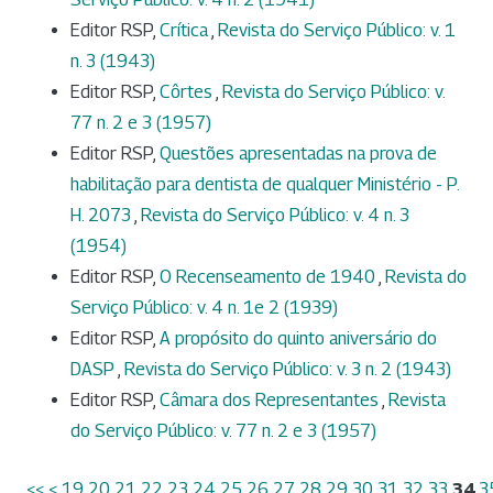
Editor RSP,
Crítica
,
Revista do Serviço Público: v. 1
n. 3 (1943)
Editor RSP,
Côrtes
,
Revista do Serviço Público: v.
77 n. 2 e 3 (1957)
Editor RSP,
Questões apresentadas na prova de
habilitação para dentista de qualquer Ministério - P.
H. 2073
,
Revista do Serviço Público: v. 4 n. 3
(1954)
Editor RSP,
O Recenseamento de 1940
,
Revista do
Serviço Público: v. 4 n. 1e 2 (1939)
Editor RSP,
A propósito do quinto aniversário do
DASP
,
Revista do Serviço Público: v. 3 n. 2 (1943)
Editor RSP,
Câmara dos Representantes
,
Revista
do Serviço Público: v. 77 n. 2 e 3 (1957)
<<
<
19
20
21
22
23
24
25
26
27
28
29
30
31
32
33
34
3