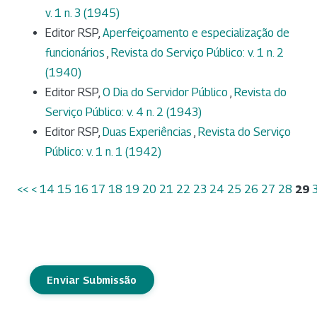
v. 1 n. 3 (1945)
Editor RSP,
Aperfeiçoamento e especialização de
funcionários
,
Revista do Serviço Público: v. 1 n. 2
(1940)
Editor RSP,
O Dia do Servidor Público
,
Revista do
Serviço Público: v. 4 n. 2 (1943)
Editor RSP,
Duas Experiências
,
Revista do Serviço
Público: v. 1 n. 1 (1942)
<<
<
14
15
16
17
18
19
20
21
22
23
24
25
26
27
28
29
Enviar Submissão