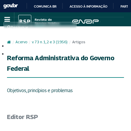
COMUNICA BR
ACESSO À INFORMAÇÃO
PARTI
IR
PARA
Pesquisar
O
CONTEÚDO
/
Acervo
/
v. 73 n. 1, 2 e 3 (1956)
/
Artigos
Cadastro
Acesso
Reforma Administrativa do Governo
Federal
Objetivos, princípios e problemas
Editor RSP