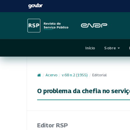
Início
Sobre
/
Acervo
/
v. 68 n. 2 (1955)
/
Editorial
O problema da chefia no serviç
Editor RSP