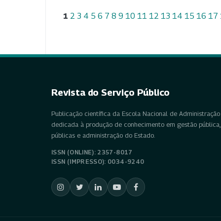
1
2
3
4
5
6
7
8
9
10
11
12
13
14
15
16
17
Revista do Serviço Público
Publicação científica da Escola Nacional de Administração 
dedicada à produção de conhecimento em gestão pública, 
públicas e administração do Estado.
ISSN (ONLINE): 2357-8017
ISSN (IMPRESSO): 0034-9240