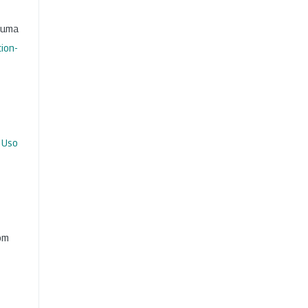
b uma
ion-
 Uso
com