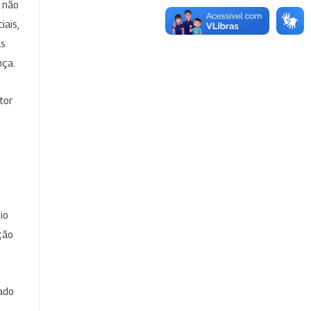
e não
iais,
as
nça.
tor
io
ção
cado
e