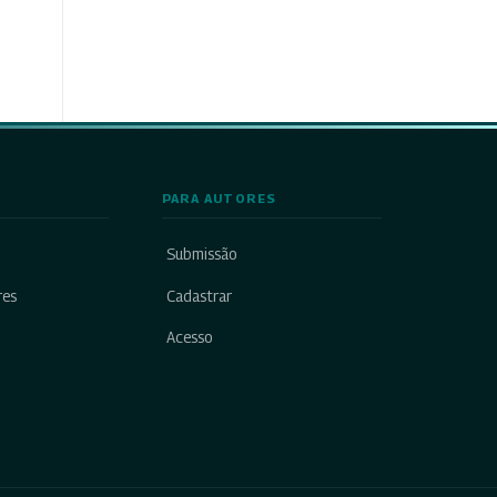
PARA AUTORES
Submissão
res
Cadastrar
Acesso