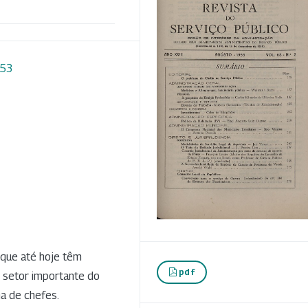
953
que até hoje têm
pdf
 setor importante do
ha de chefes.