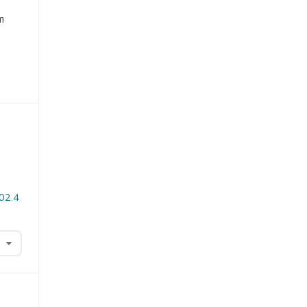
m
i02.4