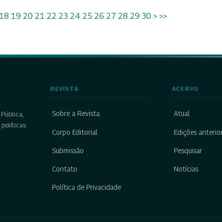
18
19
20
21
22
23
24
25
26
27
28
29
30
>
>>
REVISTA
ACERVO
Sobre a Revista
Atual
Pública,
políticas
Corpo Editorial
Edições anterio
Submissão
Pesquisar
Contato
Notícias
Política de Privacidade