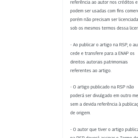
referência ao autor nos créditos 
podem ser usadas com fins comerc
porém não precisam ser licenciad
sob os mesmos termos dessa lice
- Ao publicar o artigo na RSP, o au
cede e transfere para a ENAP os
direitos autorais patrimoniais
referentes ao artigo.
- O artigo publicado na RSP não
poderá ser divulgado em outro me
sem a devida referência à publica
de origem.
- O autor que tiver o artigo publi
na RSP deverá assinar o Termo d