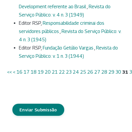
Development referente ao Brasil
,
Revista do
Serviço Público: v. 4 n. 3 (1949)
Editor RSP,
Responsabilidade criminai dos
servidores públicos
,
Revista do Serviço Público: v.
4 n. 3 (1945)
Editor RSP,
Fundação Getúlio Vargas
,
Revista do
Serviço Público: v. 1 n. 3 (1944)
<<
<
16
17
18
19
20
21
22
23
24
25
26
27
28
29
30
31
Enviar Submissão