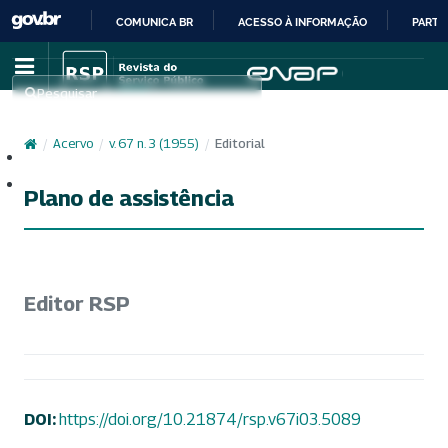
COMUNICA BR
ACESSO À INFORMAÇÃO
PARTI
IR
PARA
Pesquisar
O
CONTEÚDO
/
Acervo
/
v. 67 n. 3 (1955)
/
Editorial
Cadastro
Acesso
Plano de assistência
Editor RSP
DOI:
https://doi.org/10.21874/rsp.v67i03.5089