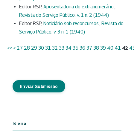
Editor RSP,
Aposentadoria do extranumerário
,
Revista do Serviço Público: v. 1 n. 2 (1944)
Editor RSP,
Noticiário sob reconcursos
,
Revista do
Serviço Público: v. 3 n. 1 (1940)
<<
<
27
28
29
30
31
32
33
34
35
36
37
38
39
40
41
42
4
Enviar Submissão
Idioma