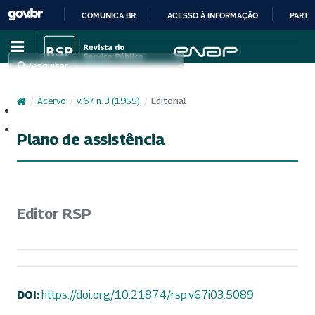
COMUNICA BR
ACESSO À INFORMAÇÃO
PARTI
IR
PARA
Pesquisar
O
CONTEÚDO
/
Acervo
/
v. 67 n. 3 (1955)
/
Editorial
Cadastro
Acesso
Plano de assistência
Editor RSP
DOI:
https://doi.org/10.21874/rsp.v67i03.5089