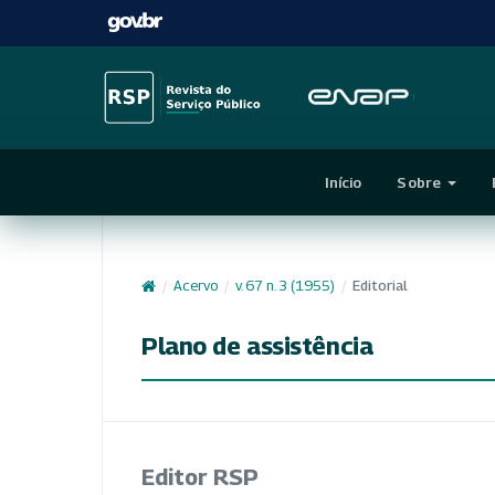
Início
Sobre
/
Acervo
/
v. 67 n. 3 (1955)
/
Editorial
Plano de assistência
Editor RSP