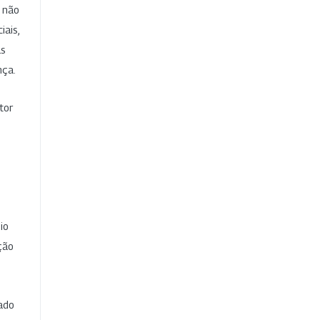
e não
iais,
as
nça.
tor
io
ção
cado