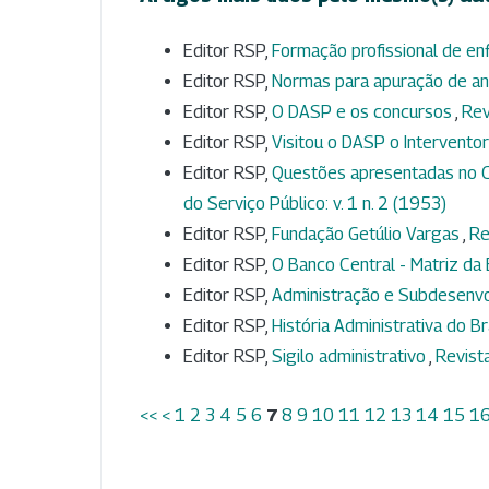
Editor RSP,
Formação profissional de e
Editor RSP,
Normas para apuração de an
Editor RSP,
O DASP e os concursos
,
Rev
Editor RSP,
Visitou o DASP o Intervento
Editor RSP,
Questões apresentadas no C
do Serviço Público: v. 1 n. 2 (1953)
Editor RSP,
Fundação Getúlio Vargas
,
Re
Editor RSP,
O Banco Central - Matriz da
Editor RSP,
Administração e Subdesenv
Editor RSP,
História Administrativa do Br
Editor RSP,
Sigilo administrativo
,
Revista
<<
<
1
2
3
4
5
6
7
8
9
10
11
12
13
14
15
1