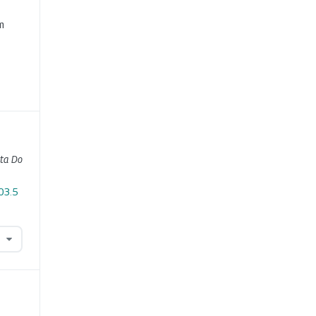
e
m
sta Do
03.5