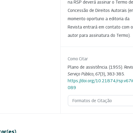
na RSP deverá assinar o Termo d
Concessão de Direitos Autorais (e
momento oportuno a editoria da
Revista entrará em contato com o
autor para assinatura do Termo).
Como Citar
Plano de assistência. (1955).
Revi
Serviço Público
,
67
(3), 383-385.
https://doi.org/10.21874/rsp.v67i
089
Formatos de Citação
tor(es)