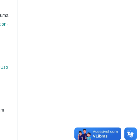
b uma
ion-
 Uso
com