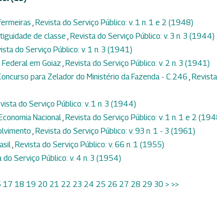
nfermeiras
,
Revista do Serviço Público: v. 1 n. 1 e 2 (1948)
tiguidade de classe
,
Revista do Serviço Público: v. 3 n. 3 (1944)
ista do Serviço Público: v. 1 n. 3 (1941)
r Federal em Goiaz
,
Revista do Serviço Público: v. 2 n. 3 (1941)
oncurso para Zelador do Ministério da Fazenda - C.246
,
Revista
vista do Serviço Público: v. 1 n. 3 (1944)
 Economia Nacional
,
Revista do Serviço Público: v. 1 n. 1 e 2 (194
olvimento
,
Revista do Serviço Público: v. 93 n. 1 - 3 (1961)
asil
,
Revista do Serviço Público: v. 66 n. 1 (1955)
 do Serviço Público: v. 4 n. 3 (1954)
6
17
18
19
20
21
22
23
24
25
26
27
28
29
30
>
>>