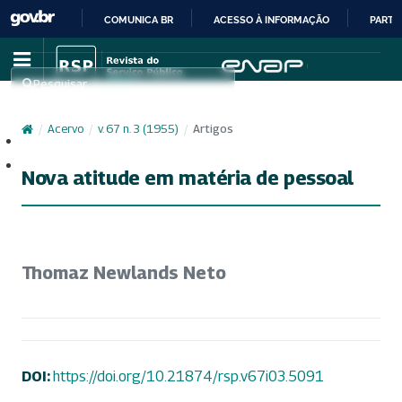
COMUNICA BR
ACESSO À INFORMAÇÃO
PARTI
IR
PARA
Pesquisar
O
CONTEÚDO
/
Acervo
/
v. 67 n. 3 (1955)
/
Artigos
Cadastro
Acesso
Nova atitude em matéria de pessoal
Thomaz Newlands Neto
DOI:
https://doi.org/10.21874/rsp.v67i03.5091