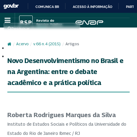
COMUNICA BR
ACESSO À INFORMAÇÃO
PARTI
IR
PARA
Pesquisar
O
CONTEÚDO
/
Acervo
/
v. 66 n. 4 (2015)
/
Artigos
Cadastro
Acesso
Novo Desenvolvimentismo no Brasil e
na Argentina: entre o debate
acadêmico e a prática política
Roberta Rodrigues Marques da Silva
Instituto de Estudos Sociais e Políticos da Universidade do
Estado do Rio de Janeiro Ibmec / RJ