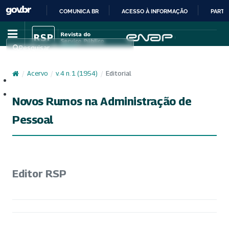
COMUNICA BR
ACESSO À INFORMAÇÃO
PARTI
IR
PARA
Pesquisar
O
CONTEÚDO
/
Acervo
/
v. 4 n. 1 (1954)
/
Editorial
Cadastro
Acesso
Novos Rumos na Administração de
Pessoal
Editor RSP