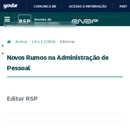
COMUNICA BR
ACESSO À INFORMAÇÃO
PARTI
IR
PARA
Pesquisar
O
CONTEÚDO
/
Acervo
/
v. 4 n. 1 (1954)
/
Editorial
Cadastro
Acesso
Novos Rumos na Administração de
Pessoal
Editor RSP