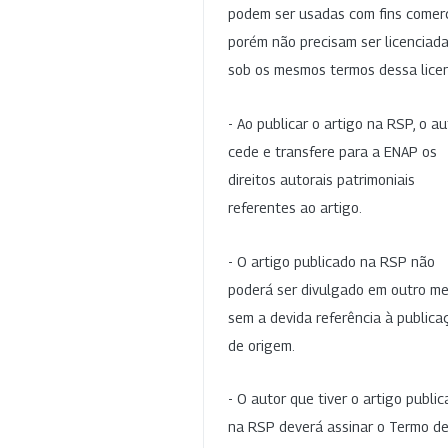
podem ser usadas com fins comerc
porém não precisam ser licenciad
sob os mesmos termos dessa lice
- Ao publicar o artigo na RSP, o au
cede e transfere para a ENAP os
direitos autorais patrimoniais
referentes ao artigo.
- O artigo publicado na RSP não
poderá ser divulgado em outro me
sem a devida referência à publica
de origem.
- O autor que tiver o artigo publi
na RSP deverá assinar o Termo d