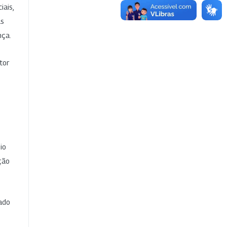
iais,
as
nça.
tor
io
ção
cado
e