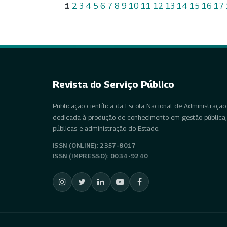
1
2
3
4
5
6
7
8
9
10
11
12
13
14
15
16
17
Revista do Serviço Público
Publicação científica da Escola Nacional de Administração 
dedicada à produção de conhecimento em gestão pública, 
públicas e administração do Estado.
ISSN (ONLINE): 2357-8017
ISSN (IMPRESSO): 0034-9240