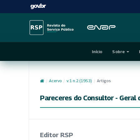
Início
Sobre
/
Acervo
/
v. 1 n. 2 (1953)
/
Artigos
Pareceres do Consultor - Geral
Editor RSP