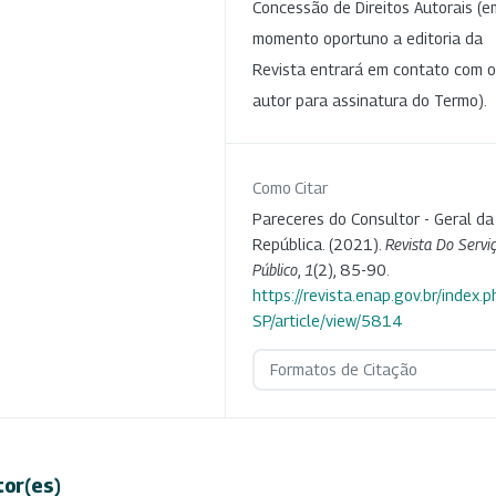
Concessão de Direitos Autorais (e
momento oportuno a editoria da
Revista entrará em contato com o
autor para assinatura do Termo).
Como Citar
Pareceres do Consultor - Geral da
República. (2021).
Revista Do Servi
Público
,
1
(2), 85-90.
https://revista.enap.gov.br/index.p
SP/article/view/5814
Formatos de Citação
tor(es)