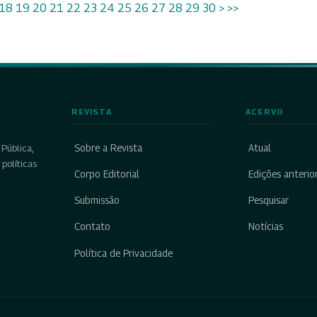
18
19
20
21
22
23
24
25
26
27
28
29
30
>
>>
REVISTA
ACERVO
Sobre a Revista
Atual
Pública,
políticas
Corpo Editorial
Edições anterio
Submissão
Pesquisar
Contato
Notícias
Política de Privacidade