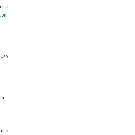
b uma
ion-
 Uso
com
e não