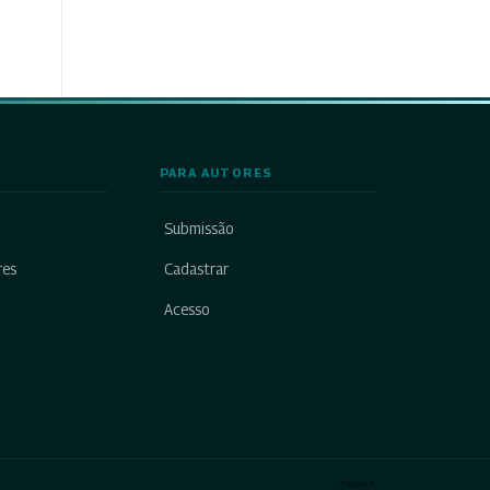
PARA AUTORES
Submissão
res
Cadastrar
Acesso