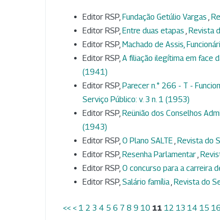
Editor RSP,
Fundação Getúlio Vargas
,
Re
Editor RSP,
Entre duas etapas
,
Revista d
Editor RSP,
Machado de Assis, Funcionár
Editor RSP,
A filiação ilegítima em face d
(1941)
Editor RSP,
Parecer n.° 266 - T - Funci
Serviço Público: v. 3 n. 1 (1953)
Editor RSP,
Reünião dos Conselhos Admi
(1943)
Editor RSP,
O Plano SALTE
,
Revista do S
Editor RSP,
Resenha Parlamentar
,
Revis
Editor RSP,
O concurso para a carreira d
Editor RSP,
Salário família
,
Revista do Se
<<
<
1
2
3
4
5
6
7
8
9
10
11
12
13
14
15
1