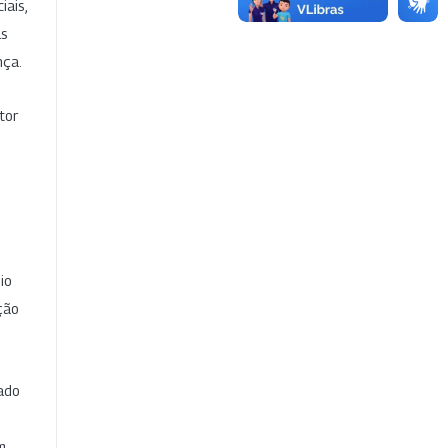
iais,
as
nça.
tor
io
ção
cado
e
m