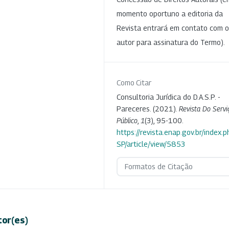
momento oportuno a editoria da
Revista entrará em contato com o
autor para assinatura do Termo).
Como Citar
Consultoria Jurídica do D.A.S.P. -
Pareceres. (2021).
Revista Do Servi
Público
,
1
(3), 95-100.
https://revista.enap.gov.br/index.p
SP/article/view/5853
Formatos de Citação
tor(es)