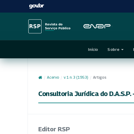
Início
Sobre
/
Acervo
/
v. 1 n. 3 (1953)
/
Artigos
Consultoria Jurídica do D.A.S.P.
Editor RSP