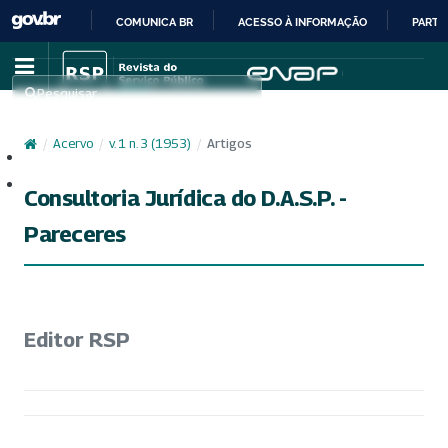
COMUNICA BR
ACESSO À INFORMAÇÃO
PARTI
IR
PARA
Pesquisar
O
CONTEÚDO
/
Acervo
/
v. 1 n. 3 (1953)
/
Artigos
Cadastro
Acesso
Consultoria Jurídica do D.A.S.P. -
Pareceres
Editor RSP