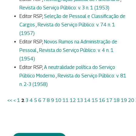
Revista do Serviço Público: v. 3 n. 1 (1953)
Editor RSP,
Seleção de Pessoal e Classificação de
Cargos
,
Revista do Serviço Público: v. 74 n. 1
(1957)
Editor RSP,
Novos Rumos na Administração de
Pessoal
,
Revista do Serviço Público: v. 4 n. 1
(1954)
Editor RSP,
A neutralidade política do Serviço
Público Moderno
,
Revista do Serviço Público: v. 81
n. 2-3 (1958)
<<
<
1
2
3
4
5
6
7
8
9
10
11
12
13
14
15
16
17
18
19
20