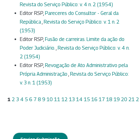
Revista do Serviço Público: v. 4 n. 2 (1954)
Editor RSP,
Pareceres do Consultor - Geral da
República
,
Revista do Serviço Público: v. 1 n. 2
(1953)
Editor RSP,
Fusão de carreiras. Limite da ação do
Poder Judiciário.
,
Revista do Serviço Público: v. 4 n.
2 (1954)
Editor RSP,
Revogação de Ato Administrativo pela
Própria Administração
,
Revista do Serviço Público:
v. 3 n. 1 (1953)
1
2
3
4
5
6
7
8
9
10
11
12
13
14
15
16
17
18
19
20
21
2