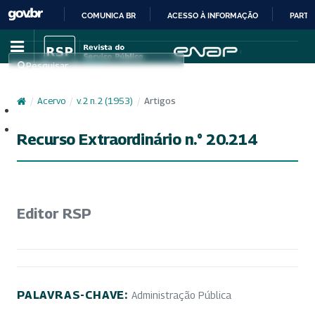
COMUNICA BR
ACESSO À INFORMAÇÃO
PARTI
IR
PARA
Pesquisar
O
CONTEÚDO
/
Acervo
/
v. 2 n. 2 (1953)
/
Artigos
Cadastro
Acesso
Recurso Extraordinário n.° 20.214
Editor RSP
PALAVRAS-CHAVE:
Administração Pública