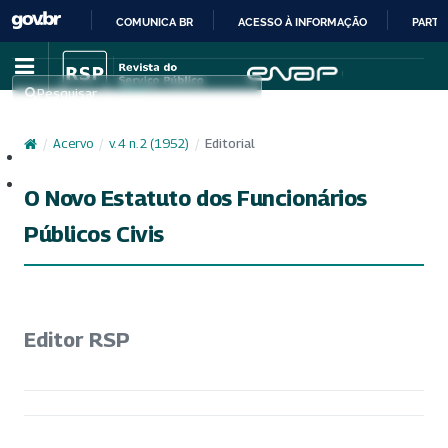
COMUNICA BR
ACESSO À INFORMAÇÃO
PARTI
IR
PARA
Pesquisar
O
CONTEÚDO
/
Acervo
/
v. 4 n. 2 (1952)
/
Editorial
Cadastro
Acesso
O Novo Estatuto dos Funcionários
Públicos Civis
Editor RSP