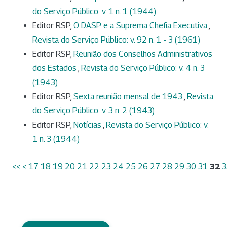
do Serviço Público: v. 1 n. 1 (1944)
Editor RSP,
O DASP e a Suprema Chefia Executiva
,
Revista do Serviço Público: v. 92 n. 1 - 3 (1961)
Editor RSP,
Reunião dos Conselhos Administrativos
dos Estados
,
Revista do Serviço Público: v. 4 n. 3
(1943)
Editor RSP,
Sexta reunião mensal de 1943
,
Revista
do Serviço Público: v. 3 n. 2 (1943)
Editor RSP,
Notícias
,
Revista do Serviço Público: v.
1 n. 3 (1944)
<<
<
17
18
19
20
21
22
23
24
25
26
27
28
29
30
31
32
3