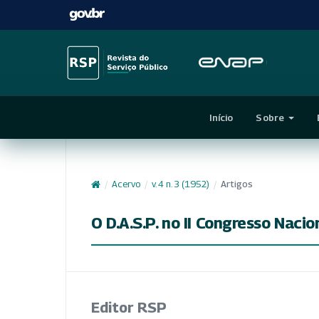
Início
Sobre
/
Acervo
/
v. 4 n. 3 (1952)
/
Artigos
O D.A.S.P. no II Congresso Nacio
Editor RSP