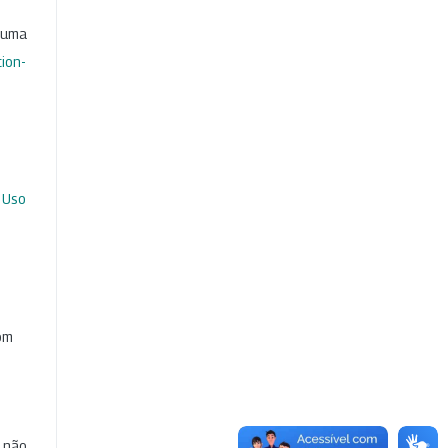
b uma
ion-
 Uso
com
e não