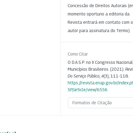
Concessão de Direitos Autorais (e
momento oportuno a editoria da
Revista entrará em contato com o
autor para assinatura do Termo).
Como Citar
O D.A.S.P. no II Congresso Naciona
Municípios Brasileiros. (2021).
Revi
Do Serviço Público
,
4
(3), 111-118.
https://revista.enap.gov.br/index.p
SP/article/view/6556
Formatos de Citação