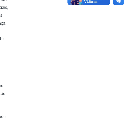
iais,
as
nça.
tor
io
ção
cado
e