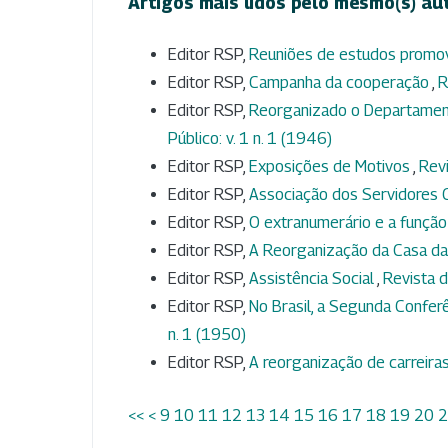
Artigos mais lidos pelo mesmo(s) au
Editor RSP,
Reuniões de estudos promo
Editor RSP,
Campanha da cooperação
,
R
Editor RSP,
Reorganizado o Departament
Público: v. 1 n. 1 (1946)
Editor RSP,
Exposições de Motivos
,
Revi
Editor RSP,
Associação dos Servidores C
Editor RSP,
O extranumerário e a função
Editor RSP,
A Reorganização da Casa d
Editor RSP,
Assistência Social
,
Revista d
Editor RSP,
No Brasil, a Segunda Confer
n. 1 (1950)
Editor RSP,
A reorganização de carreira
<<
<
9
10
11
12
13
14
15
16
17
18
19
20
2