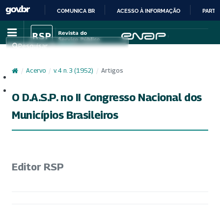
COMUNICA BR
ACESSO À INFORMAÇÃO
PARTI
IR
PARA
Pesquisar
O
CONTEÚDO
/
Acervo
/
v. 4 n. 3 (1952)
/
Artigos
Cadastro
Acesso
O D.A.S.P. no II Congresso Nacional dos
Municípios Brasileiros
Editor RSP