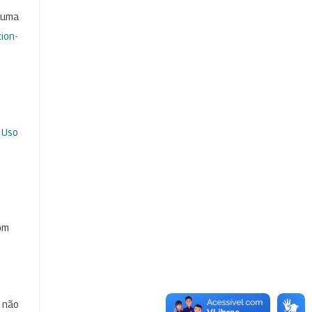
b uma
ion-
 Uso
com
e não