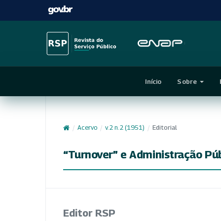
Início
Sobre
/
Acervo
/
v. 2 n. 2 (1951)
/
Editorial
“Turnover” e Administração Pú
Editor RSP