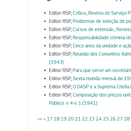
Editor RSP,
Crítica
,
Revista do Serviço Pú
Editor RSP,
Problemas de seleção de p
Editor RSP,
Cursos de extensão
,
Revista
Editor RSP,
Responsabilidade criminai d
Editor RSP,
Cinco anos da unidade e aç
Editor RSP,
Reunião dos Conselhos Admi
(1943)
Editor RSP,
Para que serve um secretár
Editor RSP,
Sexta reunião mensal de 1
Editor RSP,
O DASP e a Suprema Chefia 
Editor RSP,
Composição dos preços unit
Público: v. 4 n. 1 (1941)
<<
<
17
18
19
20
21
22
23
24
25
26
27
28