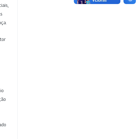
iais,
as
nça.
tor
io
ção
cado
e