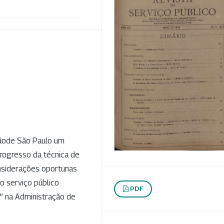
açãode São Paulo um
progresso da técnica de
onsiderações oportunas
o serviço público
PDF
'’ na Administração de