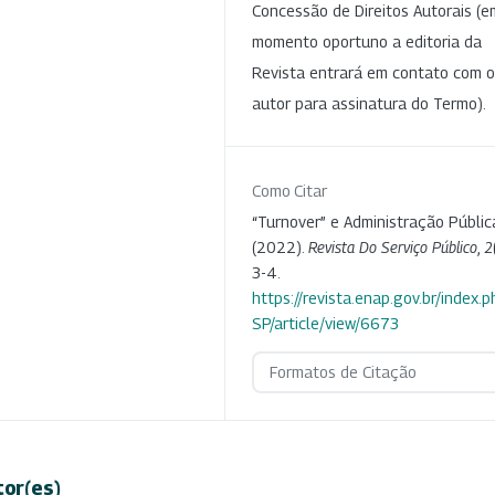
Concessão de Direitos Autorais (e
momento oportuno a editoria da
Revista entrará em contato com o
autor para assinatura do Termo).
Como Citar
“Turnover” e Administração Públic
(2022).
Revista Do Serviço Público
,
2
3-4.
https://revista.enap.gov.br/index.p
SP/article/view/6673
Formatos de Citação
tor(es)