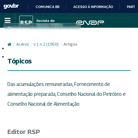
COMUNICA BR
ACESSO À INFORMAÇÃO
PARTI
IR
PARA
Pesquisar
O
CONTEÚDO
/
Acervo
/
v. 1 n. 2 (1950)
/
Artigos
Cadastro
Acesso
Tópicos
Das acumulações remuneradas, Fornecimento de
alimentação preparada, Conselho Nacional do Petróleo e
Conselho Nacional de Alimentação
Editor RSP