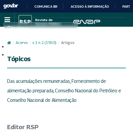
COMUNICA BR
ACESSO À INFORMAÇÃO
PARTI
IR
PARA
Pesquisar
O
CONTEÚDO
/
Acervo
/
v. 1 n. 2 (1950)
/
Artigos
Cadastro
Acesso
Tópicos
Das acumulações remuneradas, Fornecimento de
alimentação preparada, Conselho Nacional do Petróleo e
Conselho Nacional de Alimentação
Editor RSP