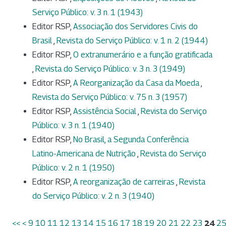
Serviço Público: v. 3 n. 1 (1943)
Editor RSP,
Associação dos Servidores Civis do
Brasil
,
Revista do Serviço Público: v. 1 n. 2 (1944)
Editor RSP,
O extranumerário e a função gratificada
,
Revista do Serviço Público: v. 3 n. 3 (1949)
Editor RSP,
A Reorganização da Casa da Moeda
,
Revista do Serviço Público: v. 75 n. 3 (1957)
Editor RSP,
Assistência Social
,
Revista do Serviço
Público: v. 3 n. 1 (1940)
Editor RSP,
No Brasil, a Segunda Conferência
Latino-Americana de Nutrição
,
Revista do Serviço
Público: v. 2 n. 1 (1950)
Editor RSP,
A reorganização de carreiras
,
Revista
do Serviço Público: v. 2 n. 3 (1940)
<<
<
9
10
11
12
13
14
15
16
17
18
19
20
21
22
23
24
2