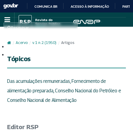
COMUNICA BR
ACESSO À INFORMAÇÃO
PARTI
IR
PARA
Pesquisar
O
CONTEÚDO
/
Acervo
/
v. 1 n. 2 (1950)
/
Artigos
Cadastro
Acesso
Tópicos
Das acumulações remuneradas, Fornecimento de
alimentação preparada, Conselho Nacional do Petróleo e
Conselho Nacional de Alimentação
Editor RSP