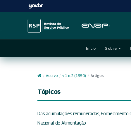
Início
Sobre
/
Acervo
/
v. 1 n. 2 (1950)
/
Artigos
Tópicos
Das acumulações remuneradas, Fornecimento d
Nacional de Alimentação