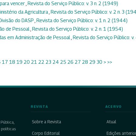
 para vencer
,
Revista do Serviço Público: v. 3 n. 2 (1949)
nistério da Agricultura
,
Revista do Serviço Público: v. 2 n. 3 (19
 Divisão do DASP
,
Revista do Serviço Público: v. 1 n. 2 (1944)
ção de Pessoal
,
Revista do Serviço Público: v. 2 n. 1 (1954)
adas em Administração de Pessoal
,
Revista do Serviço Público: v.
6
17
18
19
20
21
22
23
24
25
26
27
28
29
30
>
>>
REVISTA
ACERVO
Sobre a Revista
Atual
Pública,
políticas
Corpo Editorial
Edições anterio