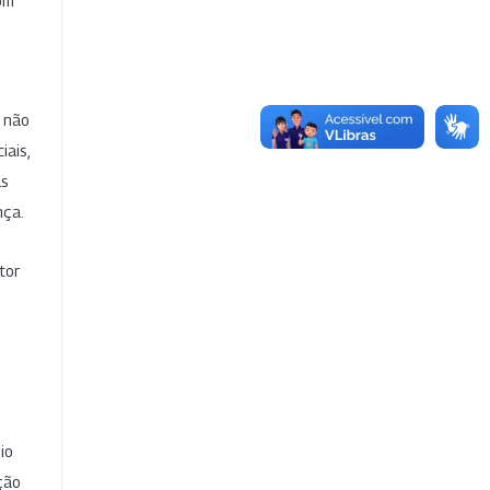
com
e não
iais,
as
nça.
tor
io
ção