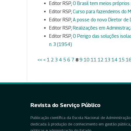
Editor RSP,
O Brasil tem meios próprios
Editor RSP,
Curso para fazendeiros do Mi
Editor RSP,
A posse do novo Diretor de
Editor RSP,
Realizações em Administra
Editor RSP,
O Perigo das soluções isol
n. 3 (1954)
<<
<
1
2
3
4
5
6
7
8
9
10
11
12
13
14
15
1
Revista do Serviço Público
Publicação científica da Escola Nacional de Administração 
dedicada à produção de conhecimento em gestão pública, 
públicas e administração do Estado.