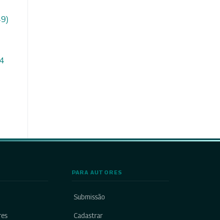
49)
 4
PARA AUTORES
Submissão
res
Cadastrar