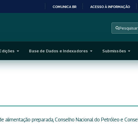
COMUNICA BR
ACESSO À INFORMAÇÃO
IR
PARA
Pesquisar
O
CONTEÚDO
Edições
Base de Dados e Indexadores
Submissões
e alimentação preparada, Conselho Nacional do Petróleo e Conse