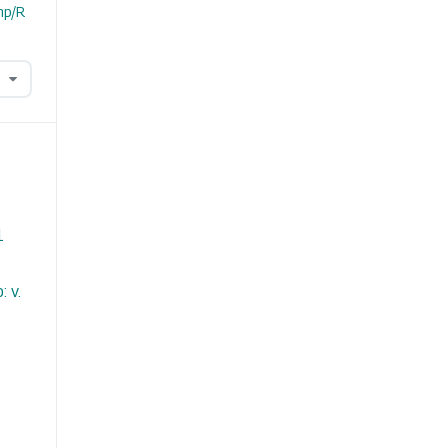
hp/R
1
 v.