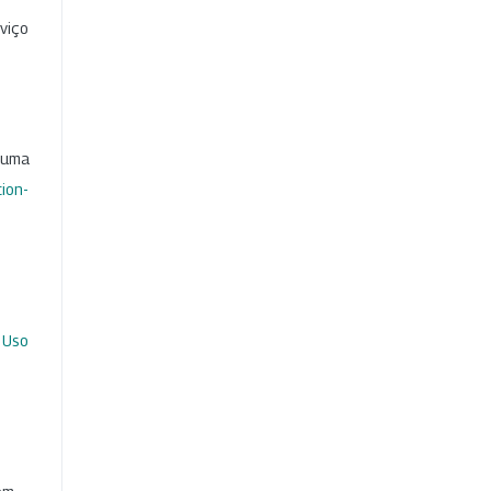
viço
b uma
ion-
 Uso