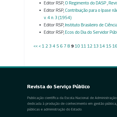
Editor RSP,
O Regimento do DASP
,
Revi
Editor RSP,
Contribuição para o Ipase n
v. 4 n. 3 (1954)
Editor RSP,
Instituto Brasileiro de Ciênc
Editor RSP,
Ecos do Dia do Servidor Púb
<<
<
1
2
3
4
5
6
7
8
9
10
11
12
13
14
15
1
Revista do Serviço Público
Publicação científica da Escola Nacional de Administração 
dedicada à produção de conhecimento em gestão pública, 
públicas e administração do Estado.