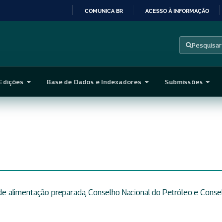
COMUNICA BR
ACESSO À INFORMAÇÃO
IR
PARA
Pesquisar
O
CONTEÚDO
Edições
Base de Dados e Indexadores
Submissões
e alimentação preparada, Conselho Nacional do Petróleo e Conse