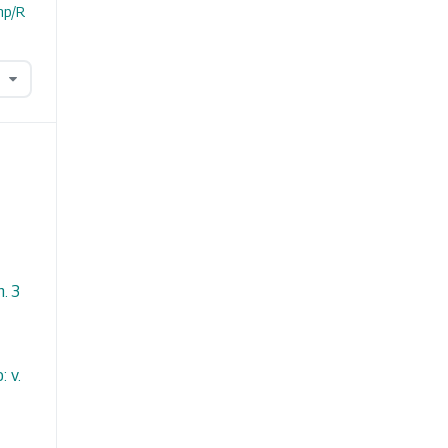
hp/R
n. 3
 v.