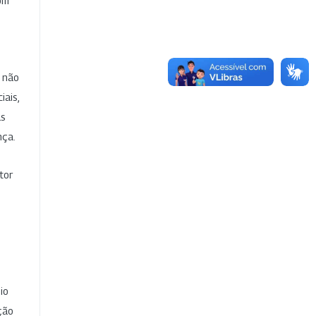
com
e não
iais,
as
nça.
tor
io
ção