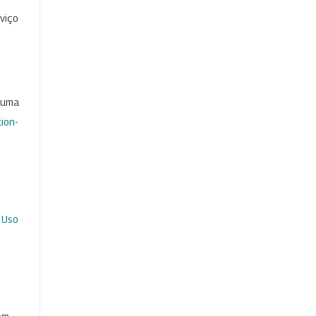
viço
b uma
ion-
 Uso