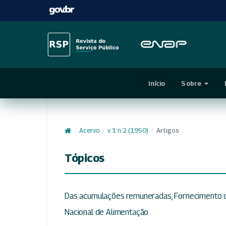
Início
Sobre
/
Acervo
/
v. 1 n. 2 (1950)
/
Artigos
Tópicos
Das acumulações remuneradas, Fornecimento d
Nacional de Alimentação