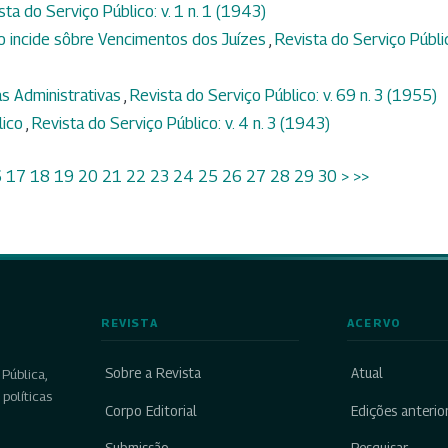
sta do Serviço Público: v. 1 n. 1 (1943)
ão incide sôbre Vencimentos dos Juízes
,
Revista do Serviço Públi
ias Administrativas
,
Revista do Serviço Público: v. 69 n. 3 (1955)
lico
,
Revista do Serviço Público: v. 4 n. 3 (1943)
6
17
18
19
20
21
22
23
24
25
26
27
28
29
30
>
>>
REVISTA
ACERVO
Sobre a Revista
Atual
Pública,
políticas
Corpo Editorial
Edições anterio
Submissão
Pesquisar