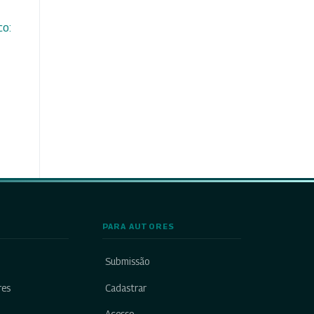
co:
PARA AUTORES
Submissão
res
Cadastrar
Acesso