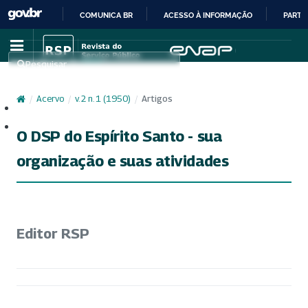
COMUNICA BR
ACESSO À INFORMAÇÃO
PARTI
IR
PARA
Pesquisar
O
CONTEÚDO
/
Acervo
/
v. 2 n. 1 (1950)
/
Artigos
Cadastro
Acesso
O DSP do Espírito Santo - sua
organização e suas atividades
Editor RSP