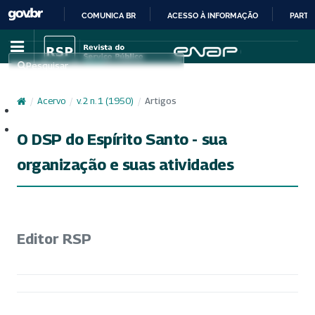
COMUNICA BR
ACESSO À INFORMAÇÃO
PARTI
IR
PARA
Pesquisar
O
CONTEÚDO
/
Acervo
/
v. 2 n. 1 (1950)
/
Artigos
Cadastro
Acesso
O DSP do Espírito Santo - sua
organização e suas atividades
Editor RSP