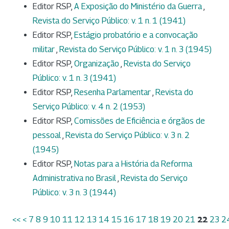
Editor RSP,
A Exposição do Ministério da Guerra
,
Revista do Serviço Público: v. 1 n. 1 (1941)
Editor RSP,
Estágio probatório e a convocação
militar
,
Revista do Serviço Público: v. 1 n. 3 (1945)
Editor RSP,
Organização
,
Revista do Serviço
Público: v. 1 n. 3 (1941)
Editor RSP,
Resenha Parlamentar
,
Revista do
Serviço Público: v. 4 n. 2 (1953)
Editor RSP,
Comissões de Eficiência e órgãos de
pessoal
,
Revista do Serviço Público: v. 3 n. 2
(1945)
Editor RSP,
Notas para a História da Reforma
Administrativa no Brasil
,
Revista do Serviço
Público: v. 3 n. 3 (1944)
<<
<
7
8
9
10
11
12
13
14
15
16
17
18
19
20
21
22
23
2