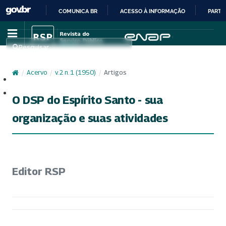
COMUNICA BR
ACESSO À INFORMAÇÃO
PARTI
IR
PARA
Pesquisar
O
CONTEÚDO
/
Acervo
/
v. 2 n. 1 (1950)
/
Artigos
Cadastro
Acesso
O DSP do Espírito Santo - sua
organização e suas atividades
Editor RSP