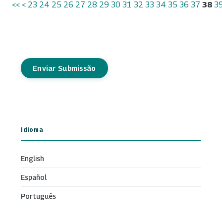
<<
<
23
24
25
26
27
28
29
30
31
32
33
34
35
36
37
38
3
Enviar Submissão
Idioma
English
Español
Português