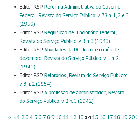
Editor RSP,
Reforma Administrativa do Governo
Federal
,
Revista do Serviço Público: v. 73 n. 1, 2 e 3
(1956)
Editor RSP,
Requisição de funcionário federal
,
Revista do Serviço Público: v. 3 n. 3 (1943)
Editor RSP,
Atividades da DC durante o mês de
dezembro
,
Revista do Serviço Público: v. 1 n. 2
(1941)
Editor RSP,
Relatórios
,
Revista do Serviço Público:
v. 3 n. 2 (1954)
Editor RSP,
A profissão de administrador
,
Revista
do Serviço Público: v. 2 n. 3 (1942)
<<
<
1
2
3
4
5
6
7
8
9
10
11
12
13
14
15
16
17
18
19
20