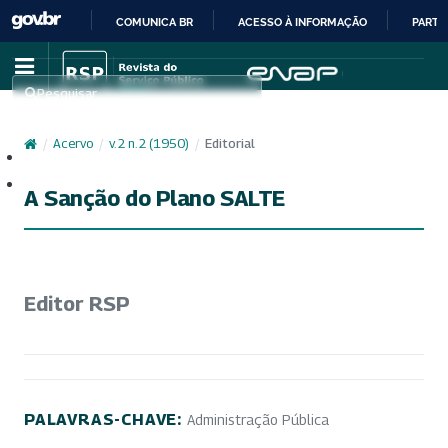
COMUNICA BR
ACESSO À INFORMAÇÃO
PARTI
IR
PARA
Pesquisar
O
CONTEÚDO
/
Acervo
/
v. 2 n. 2 (1950)
/
Editorial
Cadastro
Acesso
A Sanção do Plano SALTE
Editor RSP
PALAVRAS-CHAVE:
Administração Pública