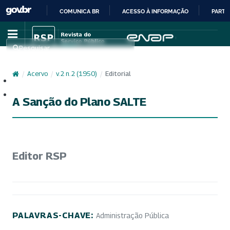
COMUNICA BR
ACESSO À INFORMAÇÃO
PARTI
IR
PARA
Pesquisar
O
CONTEÚDO
/
Acervo
/
v. 2 n. 2 (1950)
/
Editorial
Cadastro
Acesso
A Sanção do Plano SALTE
Editor RSP
PALAVRAS-CHAVE:
Administração Pública