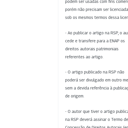
podem ser usadas com fins comerc
porém não precisam ser licenciad
sob os mesmos termos dessa lice
- Ao publicar o artigo na RSP, o au
cede e transfere para a ENAP os
direitos autorais patrimoniais
referentes ao artigo.
- O artigo publicado na RSP não
poderá ser divulgado em outro me
sem a devida referência à publica
de origem.
- O autor que tiver o artigo publi
na RSP deverá assinar o Termo d
Concessão de Direitos Autorais (e