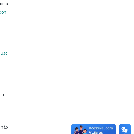
b uma
ion-
 Uso
com
e não