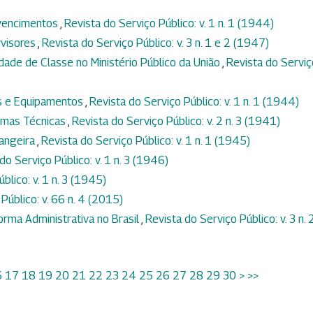
 vencimentos
,
Revista do Serviço Público: v. 1 n. 1 (1944)
rvisores
,
Revista do Serviço Público: v. 3 n. 1 e 2 (1947)
idade de Classe no Ministério Público da União
,
Revista do Serviç
s e Equipamentos
,
Revista do Serviço Público: v. 1 n. 1 (1944)
ormas Técnicas
,
Revista do Serviço Público: v. 2 n. 3 (1941)
rangeira
,
Revista do Serviço Público: v. 1 n. 1 (1945)
do Serviço Público: v. 1 n. 3 (1946)
blico: v. 1 n. 3 (1945)
Público: v. 66 n. 4 (2015)
orma Administrativa no Brasil
,
Revista do Serviço Público: v. 3 n. 
6
17
18
19
20
21
22
23
24
25
26
27
28
29
30
>
>>