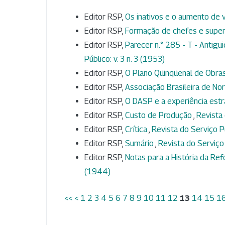
Editor RSP,
Os inativos e o aumento de
Editor RSP,
Formação de chefes e supe
Editor RSP,
Parecer n.° 285 - T - Antigu
Público: v. 3 n. 3 (1953)
Editor RSP,
O Plano Qüinqüenal de Obra
Editor RSP,
Associação Brasileira de N
Editor RSP,
O DASP e a experiência est
Editor RSP,
Custo de Produção
,
Revista 
Editor RSP,
Crítica
,
Revista do Serviço Pú
Editor RSP,
Sumário
,
Revista do Serviço 
Editor RSP,
Notas para a História da Ref
(1944)
<<
<
1
2
3
4
5
6
7
8
9
10
11
12
13
14
15
1