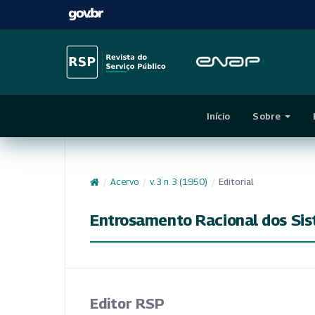
Início
Sobre
/
Acervo
/
v. 3 n. 3 (1950)
/
Editorial
Entrosamento Racional dos Si
Editor RSP