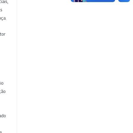
iais,
as
nça.
tor
io
ção
cado
e
m