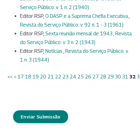
Serviço Público: v. 1 n. 2 (1940)
Editor RSP,
O DASP e a Suprema Chefia Executiva
,
Revista do Serviço Público: v. 92 n. 1 - 3 (1961)
Editor RSP,
Sexta reunião mensal de 1943
,
Revista
do Serviço Público: v. 3 n. 2 (1943)
Editor RSP,
Notícias
,
Revista do Serviço Público: v.
1 n. 3 (1944)
<<
<
17
18
19
20
21
22
23
24
25
26
27
28
29
30
31
32
3
Enviar Submissão