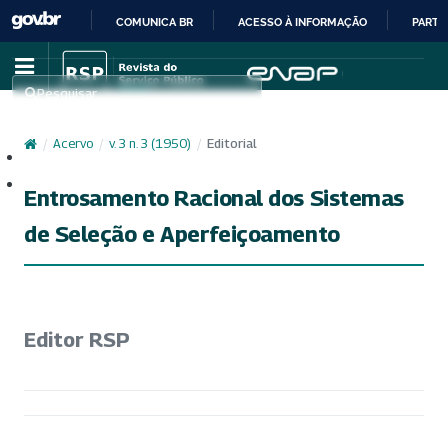
COMUNICA BR
ACESSO À INFORMAÇÃO
PARTI
IR
PARA
Pesquisar
O
CONTEÚDO
/
Acervo
/
v. 3 n. 3 (1950)
/
Editorial
Cadastro
Acesso
Entrosamento Racional dos Sistemas
de Seleção e Aperfeiçoamento
Editor RSP