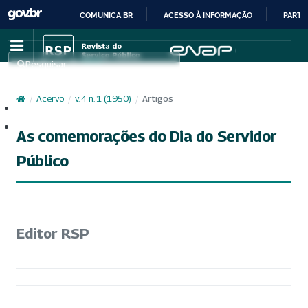
COMUNICA BR
ACESSO À INFORMAÇÃO
PARTI
IR
PARA
Pesquisar
O
CONTEÚDO
/
Acervo
/
v. 4 n. 1 (1950)
/
Artigos
Cadastro
Acesso
As comemorações do Dia do Servidor
Público
Editor RSP