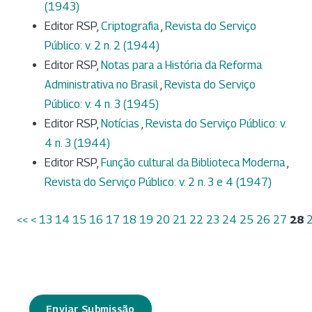
(1943)
Editor RSP,
Criptografia
,
Revista do Serviço
Público: v. 2 n. 2 (1944)
Editor RSP,
Notas para a História da Reforma
Administrativa no Brasil
,
Revista do Serviço
Público: v. 4 n. 3 (1945)
Editor RSP,
Notícias
,
Revista do Serviço Público: v.
4 n. 3 (1944)
Editor RSP,
Função cultural da Biblioteca Moderna
,
Revista do Serviço Público: v. 2 n. 3 e 4 (1947)
<<
<
13
14
15
16
17
18
19
20
21
22
23
24
25
26
27
28
Enviar Submissão