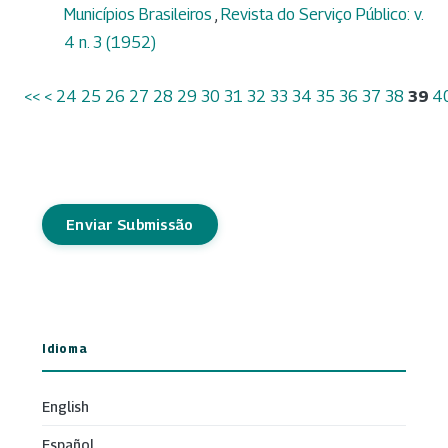
Municípios Brasileiros
,
Revista do Serviço Público: v.
4 n. 3 (1952)
<<
<
24
25
26
27
28
29
30
31
32
33
34
35
36
37
38
39
4
Enviar Submissão
Idioma
English
Español