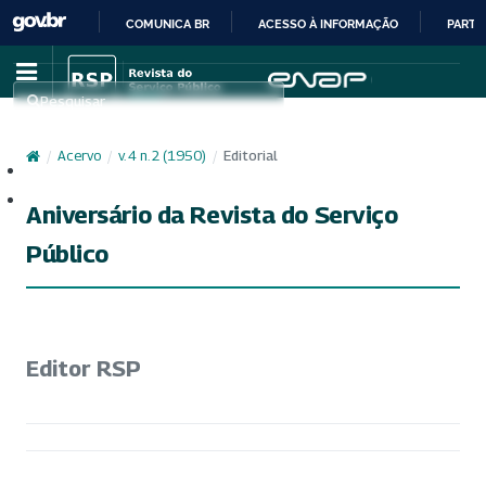
COMUNICA BR
ACESSO À INFORMAÇÃO
PARTI
IR
PARA
Pesquisar
O
CONTEÚDO
/
Acervo
/
v. 4 n. 2 (1950)
/
Editorial
Cadastro
Acesso
Aniversário da Revista do Serviço
Público
Editor RSP