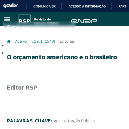
COMUNICA BR
ACESSO À INFORMAÇÃO
PARTI
IR
PARA
Pesquisar
O
CONTEÚDO
/
Acervo
/
v. 1 n. 1 (1949)
/
Editorial
Cadastro
Acesso
O orçamento americano e o brasileiro
Editor RSP
PALAVRAS-CHAVE:
Administração Pública