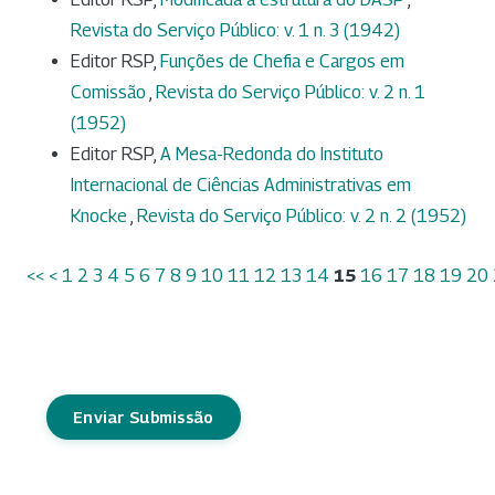
Revista do Serviço Público: v. 1 n. 3 (1942)
Editor RSP,
Funções de Chefia e Cargos em
Comissão
,
Revista do Serviço Público: v. 2 n. 1
(1952)
Editor RSP,
A Mesa-Redonda do Instituto
Internacional de Ciências Administrativas em
Knocke
,
Revista do Serviço Público: v. 2 n. 2 (1952)
<<
<
1
2
3
4
5
6
7
8
9
10
11
12
13
14
15
16
17
18
19
20
Enviar Submissão