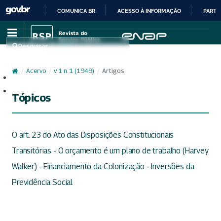
COMUNICA BR
ACESSO À INFORMAÇÃO
PARTI
IR
PARA
Pesquisar
O
CONTEÚDO
/
Acervo
/
v. 1 n. 1 (1949)
/
Artigos
Cadastro
Acesso
Tópicos
O art. 23 do Ato das Disposições Constitucionais
Transitórias - O orçamento é um plano de trabalho (Harvey
Walker) - Financiamento da Colonização - Inversões da
Previdência Social