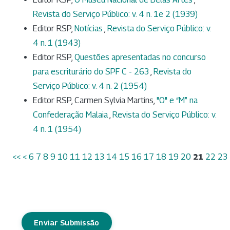
Revista do Serviço Público: v. 4 n. 1e 2 (1939)
Editor RSP,
Notícias
,
Revista do Serviço Público: v.
4 n. 1 (1943)
Editor RSP,
Questões apresentadas no concurso
para escriturário do SPF C - 263
,
Revista do
Serviço Público: v. 4 n. 2 (1954)
Editor RSP, Carmen Sylvia Martins,
"O" e “M” na
Confederação Malaia
,
Revista do Serviço Público: v.
4 n. 1 (1954)
<<
<
6
7
8
9
10
11
12
13
14
15
16
17
18
19
20
21
22
23
Enviar Submissão