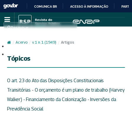
COMUNICA BR
ACESSO À INFORMAÇÃO
PARTI
IR
PARA
Pesquisar
O
CONTEÚDO
/
Acervo
/
v. 1 n. 1 (1949)
/
Artigos
Cadastro
Acesso
Tópicos
O art. 23 do Ato das Disposições Constitucionais
Transitórias - O orçamento é um plano de trabalho (Harvey
Walker) - Financiamento da Colonização - Inversões da
Previdência Social