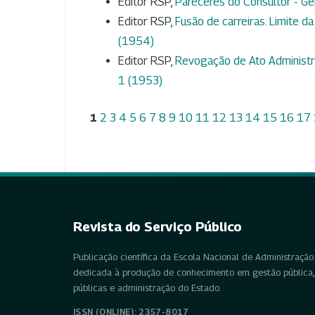
Editor RSP,
Pareceres do Consultor - Ge
Editor RSP,
Fusão de carreiras. Limite da
(1954)
Editor RSP,
Revogação de Ato Administra
1 (1953)
1
2
3
4
5
6
7
8
9
10
11
12
13
14
15
16
17
Revista do Serviço Público
Publicação científica da Escola Nacional de Administração 
dedicada à produção de conhecimento em gestão pública, 
públicas e administração do Estado.
ISSN (ONLINE): 2357-8017