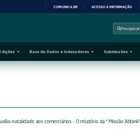
COMUNICA BR
ACESSO À INFORMAÇÃO
IR
PARA
Pesquisar
O
CONTEÚDO
Edições
Base de Dados e Indexadores
Submissões
xílio-natalidade aos comerciários - O relatório da “ Missão Abbink”