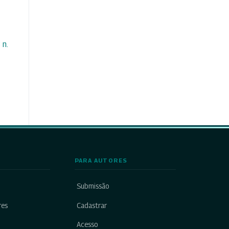
 n.
PARA AUTORES
Submissão
res
Cadastrar
Acesso