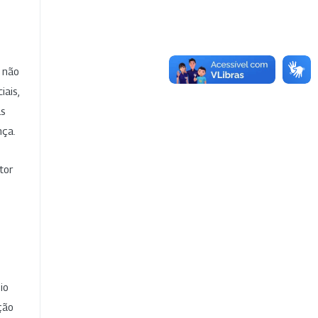
e não
iais,
as
nça.
tor
io
ção