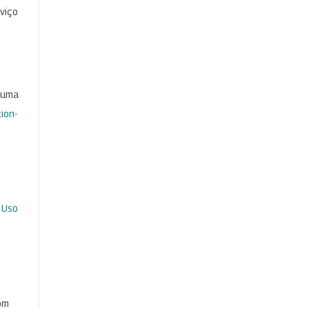
viço
b uma
ion-
 Uso
com