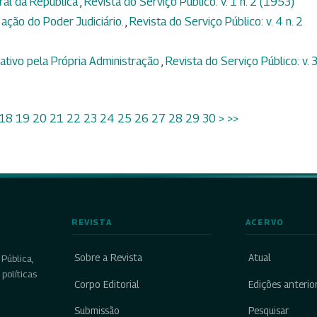
ral da República
,
Revista do Serviço Público: v. 1 n. 2 (1953)
 ação do Poder Judiciário.
,
Revista do Serviço Público: v. 4 n. 2
tivo pela Própria Administração
,
Revista do Serviço Público: v. 3
18
19
20
21
22
23
24
25
26
27
28
29
30
>
>>
REVISTA
ACERVO
Sobre a Revista
Atual
Pública,
políticas
Corpo Editorial
Edições anterio
Submissão
Pesquisar