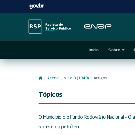
Início
Sobre
/
Acervo
/
v. 1 n. 3 (1949)
/
Artigos
Tópicos
O Município e o Fundo Rodoviário Nacional - O au
Roteiro do petróleo