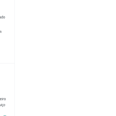
cado
e
m
eiro
viço