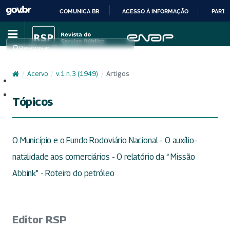
COMUNICA BR
ACESSO À INFORMAÇÃO
PARTI
IR
PARA
Pesquisar
O
CONTEÚDO
/
Acervo
/
v. 1 n. 3 (1949)
/
Artigos
Cadastro
Acesso
Tópicos
O Município e o Fundo Rodoviário Nacional - O auxílio-
natalidade aos comerciários - O relatório da “ Missão
Abbink” - Roteiro do petróleo
Editor RSP