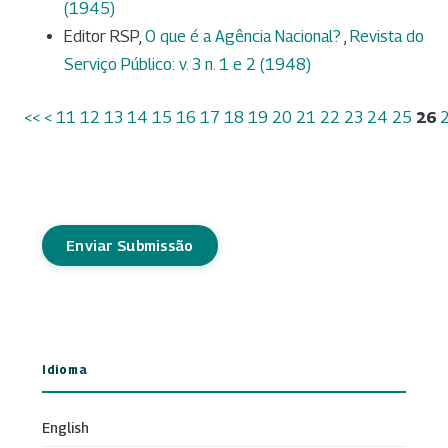
(1945)
Editor RSP,
O que é a Agência Nacional?
,
Revista do
Serviço Público: v. 3 n. 1 e 2 (1948)
<<
<
11
12
13
14
15
16
17
18
19
20
21
22
23
24
25
26
Enviar Submissão
Idioma
English