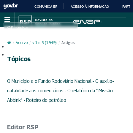
COMUNICA BR
ACESSO À INFORMAÇÃO
PARTI
IR
PARA
Pesquisar
O
CONTEÚDO
/
Acervo
/
v. 1 n. 3 (1949)
/
Artigos
Cadastro
Acesso
Tópicos
O Município e o Fundo Rodoviário Nacional - O auxílio-
natalidade aos comerciários - O relatório da “ Missão
Abbink” - Roteiro do petróleo
Editor RSP